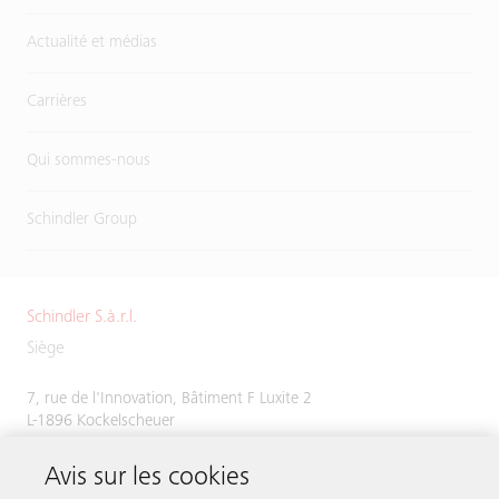
Actualité et médias
Carrières
Qui sommes-nous
Schindler Group
Schindler S.à.r.l.
Siège
7, rue de l'Innovation, Bâtiment F Luxite 2
L-1896 Kockelscheuer
Tél.
+352 48 58 58 1
Avis sur les cookies
Fax +352 49 51 54