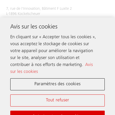
7, rue de l'Innovation, Bâtiment F Luxite 2
L-1896 Kockelscheuer
Tél.
+352 48 58 58 1
Avis sur les cookies
Fax +352 49 51 54
En cliquant sur « Accepter tous les cookies »,
vous acceptez le stockage de cookies sur
votre appareil pour améliorer la navigation
Prenez contact
sur le site, analyser son utilisation et
contribuer à nos efforts de marketing.
Avis
sur les cookies
Schindler dans le monde
Paramètres des cookies
Conditions Générales en Ligne
Déclaration de Confidentialité
Tout refuser
Notice d’information et Paramètres cookies