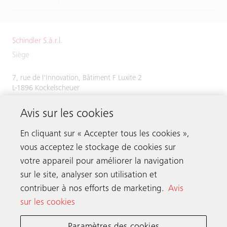
Schindler S.à.r.l.
Siège
7, rue de l'Innovation, Bâtiment F Luxite 2
L-1896 Kockelscheuer
Tél.
+352 48 58 58 1
Avis sur les cookies
Fax +352 49 51 54
En cliquant sur « Accepter tous les cookies »,
vous acceptez le stockage de cookies sur
votre appareil pour améliorer la navigation
Prenez contact
sur le site, analyser son utilisation et
contribuer à nos efforts de marketing.
Avis
sur les cookies
Schindler dans le monde