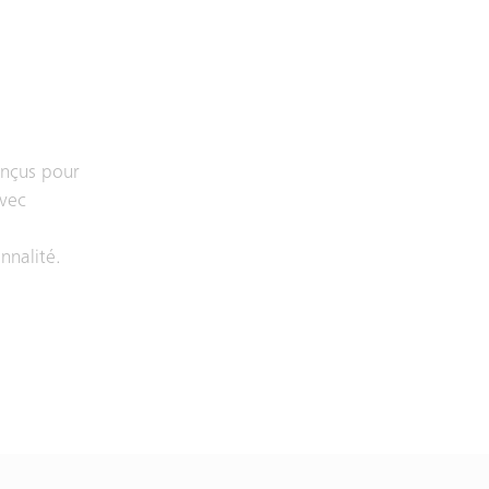
onçus pour
avec
,
nnalité.