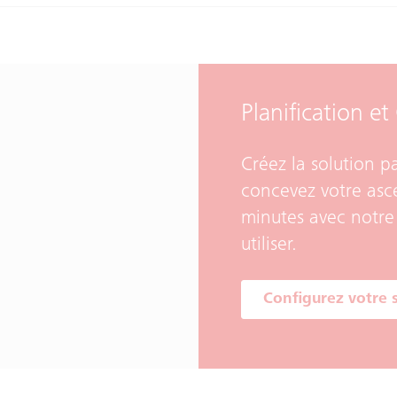
Planification e
Créez la solution p
concevez votre asc
minutes avec notre o
utiliser.
Configurez votre 