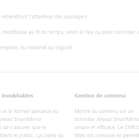
retiendront l'attention des passagers.
modifiable au fil du temps, selon le lieu ou peut coïncide
omplète, du matériel au logiciel.
inoubliables
Gestion de contenu
 et le format spéciaux du
Mettre du contenu sur un
Ahead SmartMirror
Schindler Ahead SmartMirro
 de s'assurer que le
simple et efficace. Le CMS b
teint le public. La clarté du
Web est convivial et perme