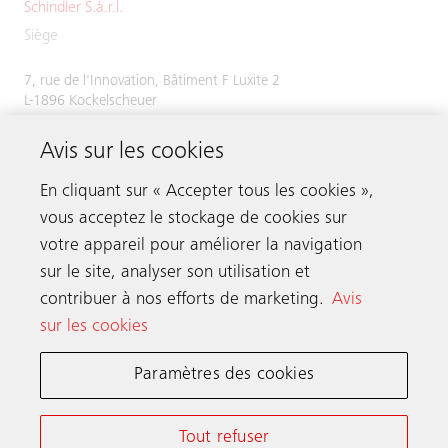
Schindler S.à.r.l.
Siège
7, rue de l'Innovation, Bâtiment F Luxite 2
L-1896 Kockelscheuer
Tél.
+352 48 58 58 1
Avis sur les cookies
Fax +352 49 51 54
En cliquant sur « Accepter tous les cookies »,
vous acceptez le stockage de cookies sur
votre appareil pour améliorer la navigation
Prenez contact
sur le site, analyser son utilisation et
contribuer à nos efforts de marketing.
Avis
sur les cookies
Schindler dans le monde
Paramètres des cookies
Conditions Générales en Ligne
Déclaration de Confidentialité
Tout refuser