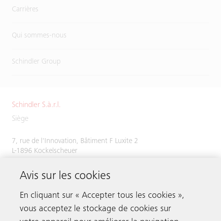
Carrières
Qui sommes-nous
Schindler Group
Schindler S.à.r.l.
Siège
7, rue de l'Innovation, Bâtiment F Luxite 2
L-1896 Kockelscheuer
Tél.
+352 48 58 58 1
Avis sur les cookies
Fax +352 49 51 54
En cliquant sur « Accepter tous les cookies »,
vous acceptez le stockage de cookies sur