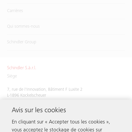
Carrières
Qui sommes-nous
Schindler Group
Schindler S.à.r.l.
Siège
7, rue de l'Innovation, Bâtiment F Luxite 2
L-1896 Kockelscheuer
Tél.
+352 48 58 58 1
Avis sur les cookies
Fax +352 49 51 54
En cliquant sur « Accepter tous les cookies »,
vous acceptez le stockage de cookies sur