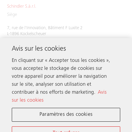
Schindler S.à.r.l.
Siège
7, rue de l'Innovation, Bâtiment F Luxite 2
L-1896 Kockelscheuer
Tél.
+352 48 58 58 1
Avis sur les cookies
Fax +352 49 51 54
En cliquant sur « Accepter tous les cookies »,
vous acceptez le stockage de cookies sur
votre appareil pour améliorer la navigation
Prenez contact
sur le site, analyser son utilisation et
contribuer à nos efforts de marketing.
Avis
sur les cookies
Schindler dans le monde
Paramètres des cookies
Conditions Générales en Ligne
Déclaration de Confidentialité