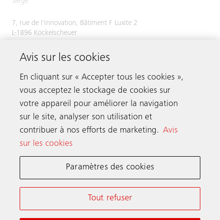
Siège
7, rue de l'Innovation, Bâtiment F Luxite 2
L-1896 Kockelscheuer
Tél.
+352 48 58 58 1
Avis sur les cookies
Fax +352 49 51 54
En cliquant sur « Accepter tous les cookies »,
vous acceptez le stockage de cookies sur
votre appareil pour améliorer la navigation
Prenez contact
sur le site, analyser son utilisation et
contribuer à nos efforts de marketing.
Avis
sur les cookies
Schindler dans le monde
Paramètres des cookies
Conditions Générales en Ligne
Déclaration de Confidentialité
Tout refuser
Notice d’information et Paramètres cookies