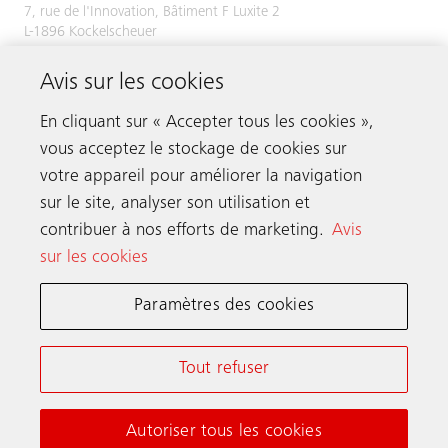
7, rue de l'Innovation, Bâtiment F Luxite 2
L-1896 Kockelscheuer
Tél.
+352 48 58 58 1
Avis sur les cookies
Fax +352 49 51 54
En cliquant sur « Accepter tous les cookies »,
vous acceptez le stockage de cookies sur
votre appareil pour améliorer la navigation
Prenez contact
sur le site, analyser son utilisation et
contribuer à nos efforts de marketing.
Avis
sur les cookies
Schindler dans le monde
Paramètres des cookies
Conditions Générales en Ligne
Déclaration de Confidentialité
Tout refuser
Notice d’information et Paramètres cookies
Autoriser tous les cookies
© Schindler 2026