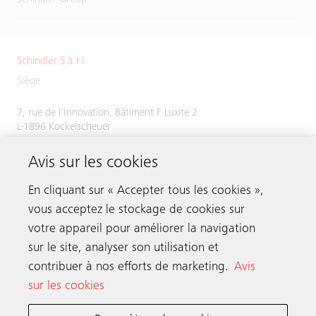
Schindler S.à.r.l.
Siège
7, rue de l'Innovation, Bâtiment F Luxite 2
L-1896 Kockelscheuer
Tél.
+352 48 58 58 1
Avis sur les cookies
Fax +352 49 51 54
En cliquant sur « Accepter tous les cookies »,
vous acceptez le stockage de cookies sur
votre appareil pour améliorer la navigation
Prenez contact
sur le site, analyser son utilisation et
contribuer à nos efforts de marketing.
Avis
sur les cookies
Schindler dans le monde